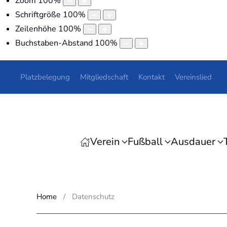
Zoom
100
%
Schriftgröße
100
%
Zeilenhöhe
100
%
Buchstaben-Abstand
100
%
Platzbelegung
Mitgliedschaft
Kontakt
Vereinslied
Verein
Fußball
Ausdauer
Home
Datenschutz