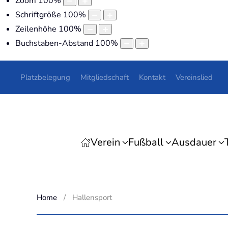
Zoom
100
%
Schriftgröße
100
%
Zeilenhöhe
100
%
Buchstaben-Abstand
100
%
Platzbelegung
Mitgliedschaft
Kontakt
Vereinslied
Verein
Fußball
Ausdauer
Home
Hallensport