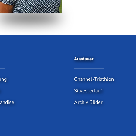
Ausdauer
ung
Channel-Triathlon
e
Silvesterlauf
andise
Archiv BIlder