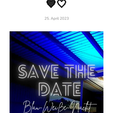
💙🤍
25. April 2023