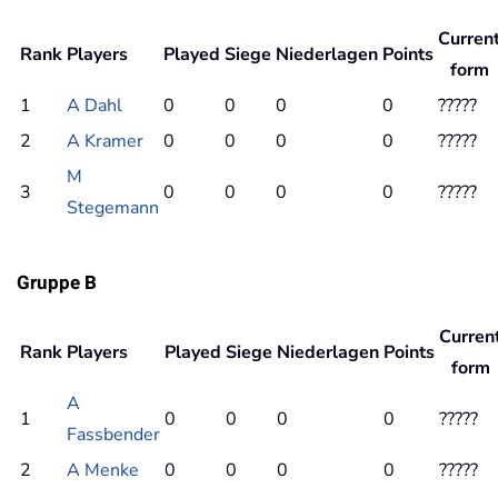
Curren
Rank
Players
Played
Siege
Niederlagen
Points
form
1
A Dahl
0
0
0
0
?
?
?
?
?
2
A Kramer
0
0
0
0
?
?
?
?
?
M
3
0
0
0
0
?
?
?
?
?
Stegemann
Gruppe B
Curren
Rank
Players
Played
Siege
Niederlagen
Points
form
A
1
0
0
0
0
?
?
?
?
?
Fassbender
2
A Menke
0
0
0
0
?
?
?
?
?