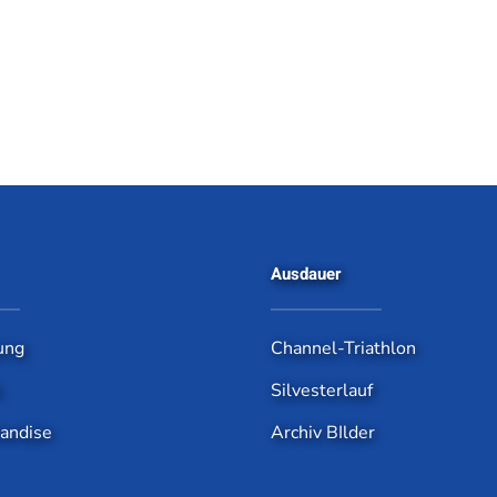
Ausdauer
ung
Channel-Triathlon
e
Silvesterlauf
andise
Archiv BIlder