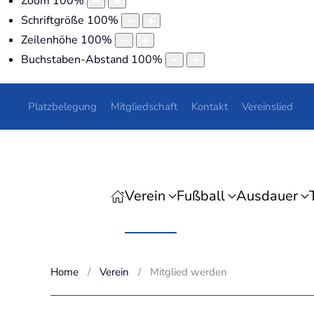
Zoom
100
%
Schriftgröße
100
%
Zeilenhöhe
100
%
Buchstaben-Abstand
100
%
Platzbelegung
Mitgliedschaft
Kontakt
Vereinslied
Verein
Fußball
Ausdauer
Home
Verein
Mitglied werden