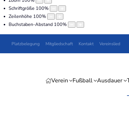
Zoom
100
%
Schriftgröße
100
%
Zeilenhöhe
100
%
Buchstaben-Abstand
100
%
Platzbelegung
Mitgliedschaft
Kontakt
Vereinslied
Verein
Fußball
Ausdauer