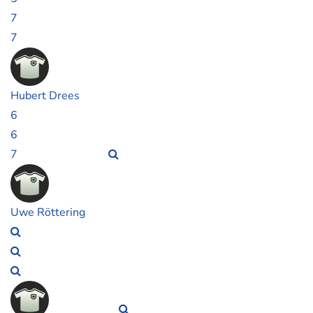
7
7
Hubert Drees
6
6
7
Uwe Röttering