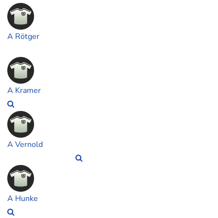
A Rötger
A Kramer
A Vernold
A Hunke