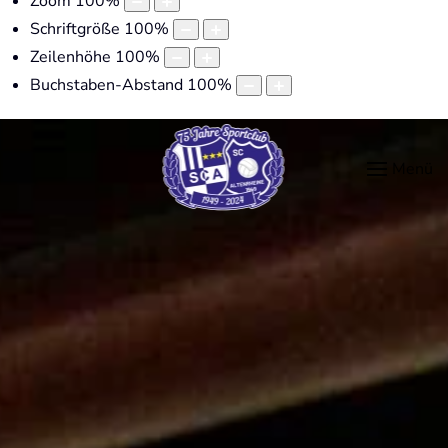
Zoom
100
%
Schriftgröße
100
%
Zeilenhöhe
100
%
Buchstaben-Abstand
100
%
Menü