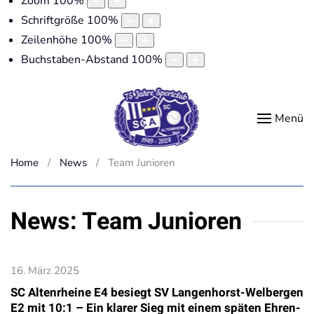
Zoom
100
%
Schriftgröße
100
%
Zeilenhöhe
100
%
Buchstaben-Abstand
100
%
Menü
Home
News
Team Junioren
News: Team Junioren
16. März 2025
SC Altenrheine E4 besiegt SV Langenhorst-Welbergen
E2 mit 10:1 – Ein klarer Sieg mit einem späten Ehren-