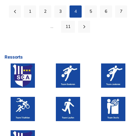
1
2
3
4
5
6
7
…
11
Ressorts